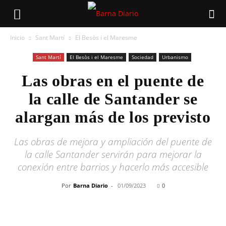
Inicio
Sant Martí
El Besòs i el Maresme
Sant Martí
El Besòs i el Maresme
Sociedad
Urbanismo
Las obras en el puente de
la calle de Santander se
alargan más de los previsto
Las obras de mejora y ampliación del puente de
la calle Santander servirán para mejorar la
conexión entre barrios y hacerlo más accesible
Por
Barna Diario
-
01/09/2023
0