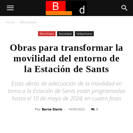
Inicio
Movilidad
Movilidad
Sociedad
Urbanismo
Obras para transformar la
movilidad del entorno de
la Estación de Sants
Estas obras de adecuación de la movilidad en
torno a la Estación de Sants están programadas
hasta el 10 de mayo de 2024, en cuatro fases
Por
Barna Diario
-
14/09/2023
0