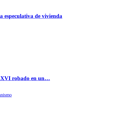
a especulativa de vivienda
lo XVI robado en un…
anismo