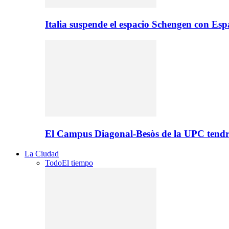
Italia suspende el espacio Schengen con Es
El Campus Diagonal-Besòs de la UPC tendr
La Ciudad
Todo
El tiempo