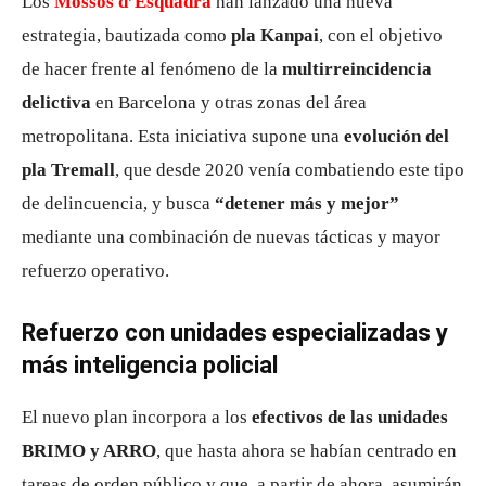
Los
Mossos d’Esquadra
han lanzado una nueva
estrategia, bautizada como
pla Kanpai
, con el objetivo
de hacer frente al fenómeno de la
multirreincidencia
delictiva
en Barcelona y otras zonas del área
metropolitana. Esta iniciativa supone una
evolución del
pla Tremall
, que desde 2020 venía combatiendo este tipo
de delincuencia, y busca
“detener más y mejor”
mediante una combinación de nuevas tácticas y mayor
refuerzo operativo.
Refuerzo con unidades especializadas y
más inteligencia policial
El nuevo plan incorpora a los
efectivos de las unidades
BRIMO y ARRO
, que hasta ahora se habían centrado en
tareas de orden público y que, a partir de ahora, asumirán