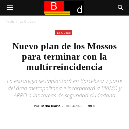
Inicio
La Ciudad
La Ciudad
Nuevo plan de los Mossos
para terminar con la
multirreincidencia
La estrategia se implantará en Barcelona y parte
del área metropolitana e incorporará a BRIMO y
ARRO a las tareas de seguridad ciudadana
Por
Barna Diario
-
04/04/2025
0