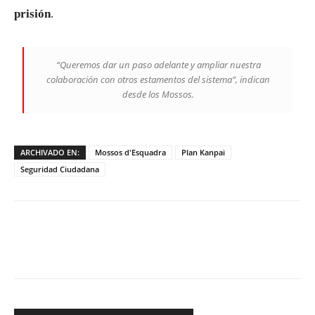
prisión
.
“Queremos dar un paso adelante y ampliar nuestra
colaboración con otros estamentos del sistema”, indican
desde los Mossos.
ARCHIVADO EN:
Mossos d'Esquadra
Plan Kanpai
Seguridad Ciudadana