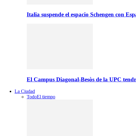
Italia suspende el espacio Schengen con Es
El Campus Diagonal-Besòs de la UPC tendr
La Ciudad
Todo
El tiempo