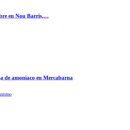
mbre en Nou Barris,…
fuga de amoniaco en Mercabarna
anismo