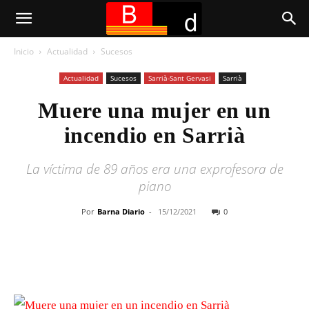
Inicio
Actualidad
Sucesos
Actualidad
Sucesos
Sarrià-Sant Gervasi
Sarrià
Muere una mujer en un
incendio en Sarrià
La víctima de 89 años era una exprofesora de
piano
Por
Barna Diario
-
15/12/2021
0