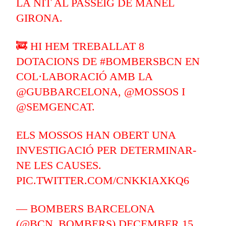
LA NIT AL PASSEIG DE MANEL
GIRONA.
🚒 HI HEM TREBALLAT 8
DOTACIONS DE
#BOMBERSBCN
EN
COL·LABORACIÓ AMB LA
@GUBBARCELONA
,
@MOSSOS
I
@SEMGENCAT
.
ELS MOSSOS HAN OBERT UNA
INVESTIGACIÓ PER DETERMINAR-
NE LES CAUSES.
PIC.TWITTER.COM/CNKKIAXKQ6
— BOMBERS BARCELONA
(@BCN_BOMBERS)
DECEMBER 15,