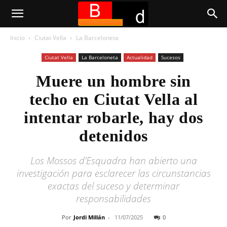
Inicio
Ciutat Vella
La Barceloneta
Ciutat Vella
La Barceloneta
Actualidad
Sucesos
Muere un hombre sin
techo en Ciutat Vella al
intentar robarle, hay dos
detenidos
Los Mossos d’Esquadra han abierto una
investigación para esclarecer las circunstancias
exactas del suceso y determinar
responsabilidades
Por
Jordi Millán
-
11/07/2025
0