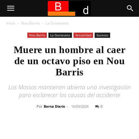
Inicio
Nou Barris
La Guineueta
Nou Barris
La Guineueta
Actualidad
Sucesos
Muere un hombre al caer
de un octavo piso en Nou
Barris
Los Mossos mantienen abierta una investigación
para esclarecer las causas del accidente
Por
Barna Diario
-
16/03/2024
0