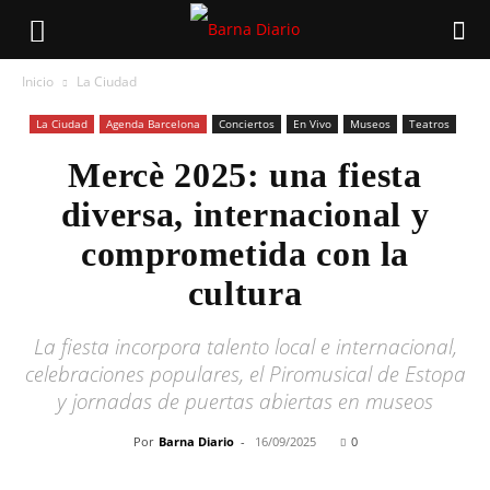
Inicio
La Ciudad
La Ciudad
Agenda Barcelona
Conciertos
En Vivo
Museos
Teatros
Mercè 2025: una fiesta
diversa, internacional y
comprometida con la
cultura
La fiesta incorpora talento local e internacional,
celebraciones populares, el Piromusical de Estopa
y jornadas de puertas abiertas en museos
Por
Barna Diario
-
16/09/2025
0