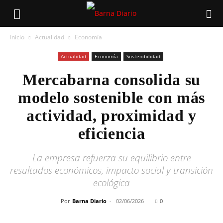
Inicio
Actualidad
Economía
Actualidad
Economía
Sostenibilidad
Mercabarna consolida su
modelo sostenible con más
actividad, proximidad y
eficiencia
La empresa refuerza su equilibrio entre
resultados económicos, impacto social y transición
ecológica
Por
Barna Diario
-
02/06/2026
0