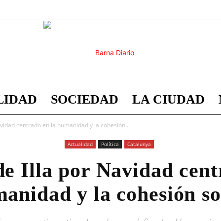
LIDAD
SOCIEDAD
LA CIUDAD
Barna
vidad centrado en la humanidad y la cohesión...
Actualidad
Política
Catalunya
e Illa por Navidad cent
Diario
anidad y la cohesión so