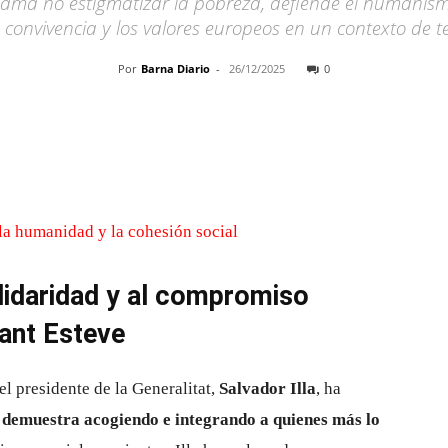
eclama no estigmatizar la pobreza, defiende el humani
a convivencia y los valores europeos en un contexto de t
Por
Barna Diario
-
26/12/2025
0
Cuota
olidaridad y al compromiso
Sant Esteve
el presidente de la Generalitat,
Salvador Illa
, ha
demuestra acogiendo e integrando a quienes más lo