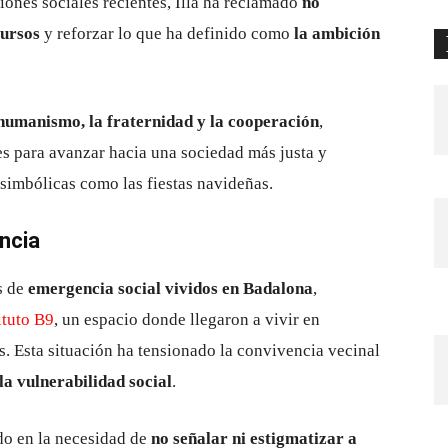
iones sociales recientes, Illa ha reclamado
no
cursos
y reforzar lo que ha definido como
la ambición
 humanismo, la fraternidad y la cooperación
,
s para avanzar hacia una sociedad más justa y
simbólicas como las fiestas navideñas.
encia
os de
emergencia social vividos en Badalona
,
ituto B9
, un espacio donde llegaron a vivir en
. Esta situación ha tensionado la convivencia vecinal
 la vulnerabilidad social
.
ido en la necesidad de
no señalar ni estigmatizar a