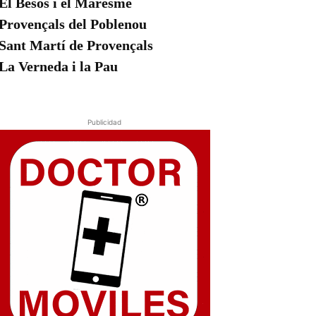
El Besòs i el Maresme
Provençals del Poblenou
Sant Martí de Provençals
La Verneda i la Pau
Publicidad