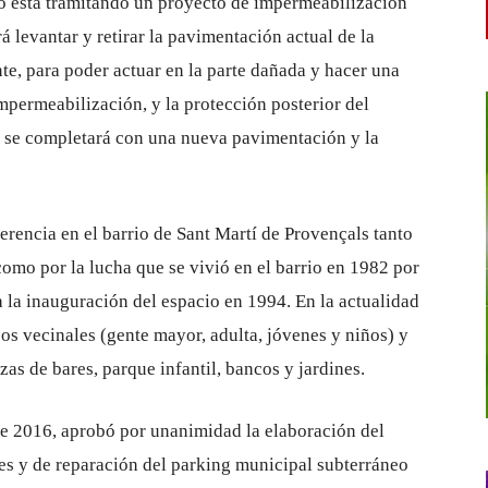
to está tramitando un proyecto de impermeabilización
 levantar y retirar la pavimentación actual de la
nte, para poder actuar en la parte dañada y hacer una
permeabilización, y la protección posterior del
n se completará con una nueva pavimentación y la
erencia en el barrio de Sant Martí de Provençals tanto
como por la lucha que se vivió en el barrio en 1982 por
a la inauguración del espacio en 1994. En la actualidad
os vecinales (gente mayor, adulta, jóvenes y niños) y
as de bares, parque infantil, bancos y jardines.
 de 2016, aprobó por unanimidad la elaboración del
hes y de reparación del parking municipal subterráneo