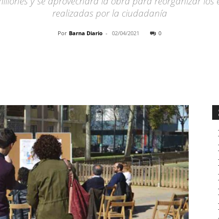
millones y se aprovechará la obra para reorganizar los 
realizadas por la ciudadanía
Por
Barna Diario
-
02/04/2021
0
Cuota