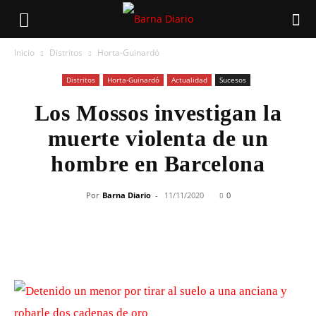
Inicio
Distritos
Horta-Guinardó
Distritos
Horta-Guinardó
Actualidad
Sucesos
Los Mossos investigan la
muerte violenta de un
hombre en Barcelona
Por
Barna Diario
-
11/11/2020
0