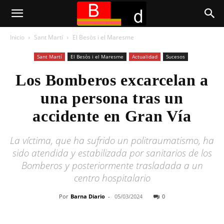
Inicio
Sant Martí
El Besòs i el Maresme
Sant Martí
El Besòs i el Maresme
Actualidad
Sucesos
Los Bomberos excarcelan a
una persona tras un
accidente en Gran Vía
La víctima, que ha sufrido un politraumatismo, ha
sido atendida y estabilizada por sanitarios de los
Bomberos y posteriormente trasladada a un
centro hospitalario
Por
Barna Diario
-
05/03/2024
0