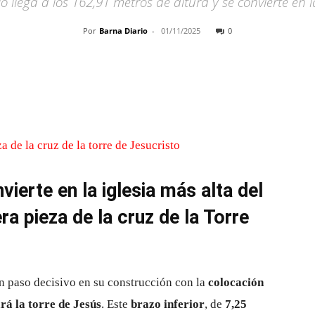
o llega a los 162,91 metros de altura y se convierte en 
Por
Barna Diario
-
01/11/2025
0
Cuota
ierte en la iglesia más alta del
a pieza de la cruz de la Torre
 paso decisivo en su construcción con la
colocación
rá la torre de Jesús
. Este
brazo inferior
, de
7,25