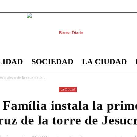
LIDAD
SOCIEDAD
LA CIUDAD
Barna
ra pieza de la cruz de la...
La Ciudad
Família instala la prim
Diario
ruz de la torre de Jesuc