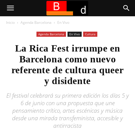
Inicio
Agenda Barcelona
En Vivo
Agenda Barcelona
En Vivo
Cultura
La Rica Fest irrumpe en
Barcelona como nuevo
referente de cultura queer
y disidente
El festival celebrará su primera edición los días 5 y
6 de junio con una propuesta que une
pensamiento crítico, artes escénicas y música
desde una mirada transfeminista, accesible y
antirracista