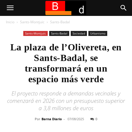
Inicio
Sants-Montjuïc
Sants-Badal
Sants-Montjuïc
Sants-Badal
Sociedad
Urbanismo
La plaza de l’Olivereta, en
Sants-Badal, se
transformará en un
espacio más verde
El proyecto responde a demandas vecinales y
comenzará en 2026 con un presupuesto superior
a 3,8 millones de euros
Por
Barna Diario
-
07/08/2025
0