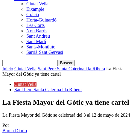
Ciutat Vella
Eixample
Gràcia
Horta-Guinardó
Les Corts
Nou Barris
Sant Andreu
Sant Martí
Sants-Montjuïc
Sarrià-Sant Gervasi
Inicio
Ciutat Vella
Sant Pere Santa Caterina i la Ribera
La Fiesta
Mayor del Gòtic ya tiene cartel
Ciutat Vella
Sant Pere Santa Caterina i la Ribera
La Fiesta Mayor del Gòtic ya tiene cartel
La Fiesta Mayor del Gòtic se celebrará del 3 al 12 de mayo de 2024
Por
Barna Diario