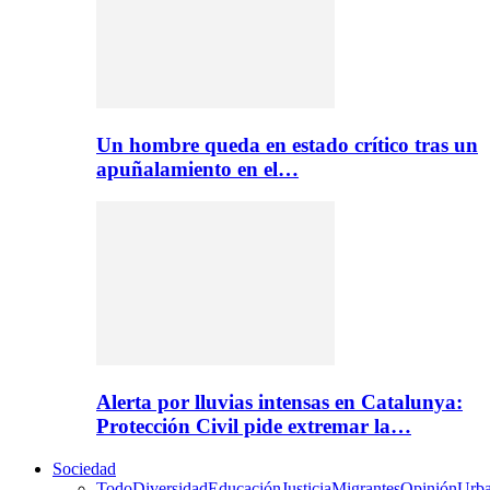
Un hombre queda en estado crítico tras un
apuñalamiento en el…
Alerta por lluvias intensas en Catalunya:
Protección Civil pide extremar la…
Sociedad
Todo
Diversidad
Educación
Justicia
Migrantes
Opinión
Urb