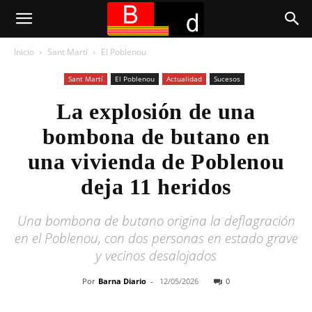
Inicio
Sant Martí
El Poblenou
Sant Martí
El Poblenou
Actualidad
Sucesos
La explosión de una
bombona de butano en
una vivienda de Poblenou
deja 11 heridos
Una bombona de butano origina la deflagración
en el Poblenou, con dos personas en estado grave
y vecinos desalojados
Por
Barna Diario
-
12/05/2026
0