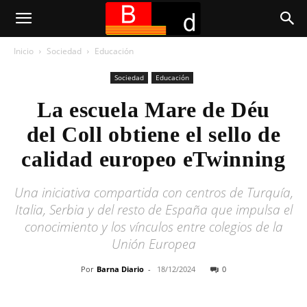
Inicio
Sociedad
Educación
Sociedad
Educación
La escuela Mare de Déu
del Coll obtiene el sello de
calidad europeo eTwinning
Una iniciativa compartida con centros de Turquía,
Italia, Serbia y del resto de España que impulsa el
conocimiento y los vínculos entre colegios de la
Unión Europea
Por
Barna Diario
-
18/12/2024
0