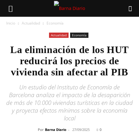
Inicio
Actualidad
Economía
Actualidad
Economía
La eliminación de los HUT
reducirá los precios de
vivienda sin afectar al PIB
Un estudio del Instituto de Economía de
Barcelona analiza el impacto de la desaparición
de más de 10.000 viviendas turísticas en la ciudad
y proyecta efectos mínimos sobre la economía
local
Por
Barna Diario
-
27/09/2025
0