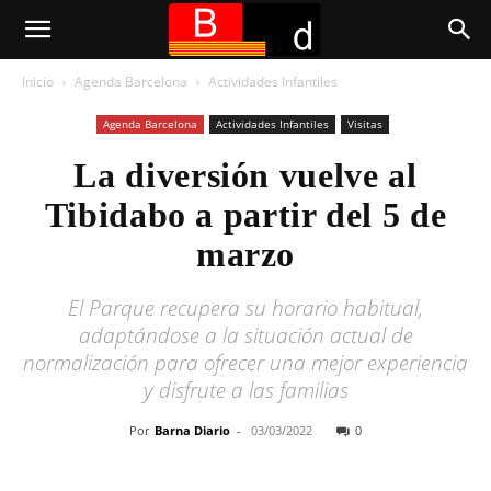
Inicio
Agenda Barcelona
Actividades Infantiles
Agenda Barcelona
Actividades Infantiles
Visitas
La diversión vuelve al
Tibidabo a partir del 5 de
marzo
El Parque recupera su horario habitual,
adaptándose a la situación actual de
normalización para ofrecer una mejor experiencia
y disfrute a las familias
Por
Barna Diario
-
03/03/2022
0