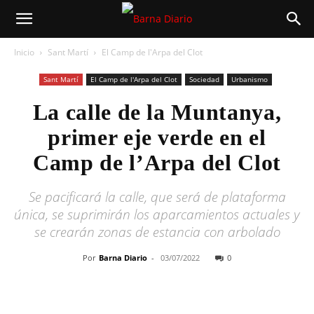
Inicio
Sant Martí
El Camp de l'Arpa del Clot
Sant Martí
El Camp de l'Arpa del Clot
Sociedad
Urbanismo
La calle de la Muntanya,
primer eje verde en el
Camp de l’Arpa del Clot
Se pacificará la calle, que será de plataforma
única, se suprimirán los aparcamientos actuales y
se crearán zonas de estancia con arbolado
Por
Barna Diario
-
03/07/2022
0