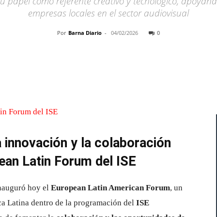
 papel como referente creativo y tecnológico, apoyando
empresas locales en el sector audiovisual
Por
Barna Diario
-
04/02/2026
0
Cuota
 innovación y la colaboración
pean Latin Forum del ISE
inauguró hoy el
European Latin American Forum
, un
ca Latina dentro de la programación del
ISE