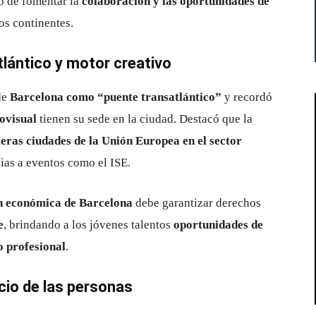
vo de fomentar la
colaboración y las oportunidades de
s continentes.
lántico y motor creativo
de
Barcelona como “puente transatlántico”
y recordó
ovisual
tienen su sede en la ciudad. Destacó que la
meras ciudades de la Unión Europea en el sector
cias a eventos como el ISE.
n económica de Barcelona
debe garantizar derechos
e
, brindando a los jóvenes talentos
oportunidades de
o profesional
.
cio de las personas