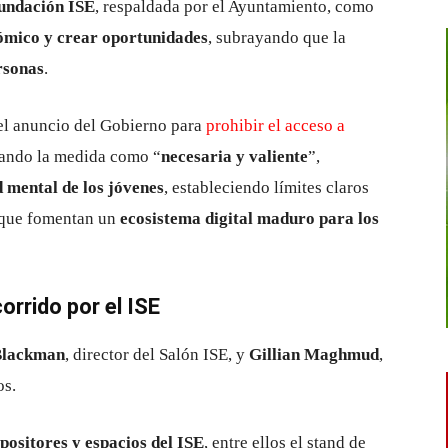
undación ISE
, respaldada por el Ayuntamiento, como
ómico y crear oportunidades
, subrayando que la
ersonas
.
 el anuncio del Gobierno para
prohibir el acceso a
icando la medida como “
necesaria y valiente
”,
d mental de los jóvenes
, estableciendo límites claros
o que fomentan un
ecosistema digital maduro para los
corrido por el ISE
Blackman
, director del Salón ISE, y
Gillian Maghmud
,
os.
positores y espacios del ISE
, entre ellos el stand de