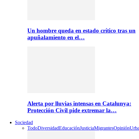
Un hombre queda en estado crítico tras un
apuñalamiento en el…
Alerta por lluvias intensas en Catalunya:
Protección Civil pide extremar la…
Sociedad
Todo
Diversidad
Educación
Justicia
Migrantes
Opinión
Urb