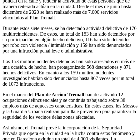
policial en la calle y reducir la actividad de estas personas que de
manera reiterada actúan en la ciudad. Desde el mes de junio hasta
diciembre de 2020 se han realizado más de 7.000 servicios
vinculados al Plan Tremall.
Durante estos siete meses, se ha detectado actividad delictiva de 176
multirreincidentes. De estos, un total de 153 han sido detenidos por
su participación en algún hecho delictivo, 116 han sido detenidos
por robo con violencia / intimidación y 159 han sido denunciados
por una infracción penal leve o administrativa.
Los 153 multirreincidentes detenidos han sido arrestados en más de
una ocasión, de hecho, han protagonizado 568 detenciones y 871
hechos delictivos. En cuanto a los 159 multirreincidentes
investigados habrían sido denunciados hasta 867 veces por un total
de 1073 infranccions.
En el marco del
Plan de Acción Tremall
han desactivado 12
ocupaciones delincuenciales y se continúa trabajando sobre 38
empleos más de aqueestes características. En estos casos, los Mossos
y la Guardia Urbana realizan patrullaje preventivo para garantizar la
seguridad de los vecinos delas zonas afectadas.
Asimismo, el Tremall prevé la incorporación de la Seguridad
Privada que opera en la ciudad en la lucha contra estos fenómeno y
que en Barcelona aglutina un total de 4.000 vigilantes. La