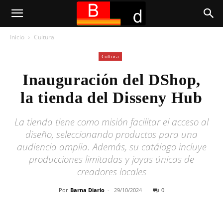
Inicio
Cultura
Cultura
Inauguración del DShop,
la tienda del Disseny Hub
La tienda tiene como misión facilitar el acceso al
diseño, seleccionando productos para una
audiencia amplia. Además, su catálogo incluye
producciones limitadas y joyas únicas de
creadores locales
Por
Barna Diario
-
29/10/2024
0