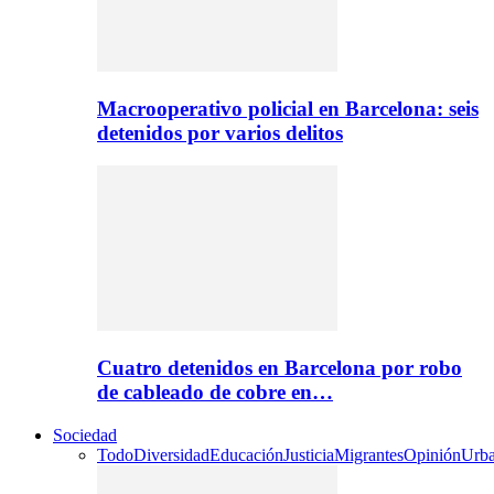
Macrooperativo policial en Barcelona: seis
detenidos por varios delitos
Cuatro detenidos en Barcelona por robo
de cableado de cobre en…
Sociedad
Todo
Diversidad
Educación
Justicia
Migrantes
Opinión
Urb