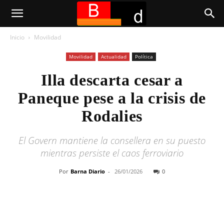
Inicio
Movilidad
Movilidad
Actualidad
Política
Illa descarta cesar a
Paneque pese a la crisis de
Rodalies
El Govern mantiene la consellera en su puesto
mientras persiste el caos ferroviario
Por
Barna Diario
-
26/01/2026
0