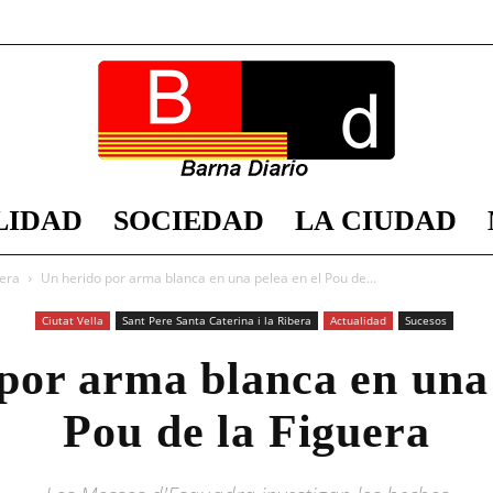
LIDAD
SOCIEDAD
LA CIUDAD
Barna
bera
Un herido por arma blanca en una pelea en el Pou de...
Ciutat Vella
Sant Pere Santa Caterina i la Ribera
Actualidad
Sucesos
por arma blanca en una 
Diario
Pou de la Figuera