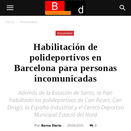
Inicio
Actualidad
Actualidad
Habilitación de
polideportivos en
Barcelona para personas
incomunicadas
Además de la Estación de Sants, se han
habilitado los polideportivos de Can Ricart, Can
Dragó, la España Industrial y el Centro Deportivo
Municipal Estació del Nord
Por
Barna Diario
-
29/04/2025
0