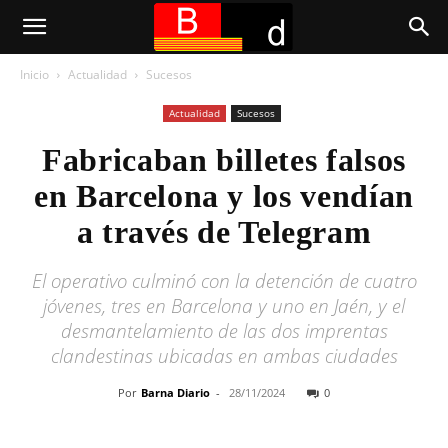
Inicio
Actualidad
Sucesos
Actualidad
Sucesos
Fabricaban billetes falsos
en Barcelona y los vendían
a través de Telegram
El operativo culminó con la detención de cuatro
jóvenes, tres en Barcelona y uno en Jaén, y el
desmantelamiento de las dos imprentas
clandestinas ubicadas en ambas ciudades
Por
Barna Diario
-
28/11/2024
0