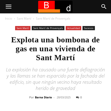
Inicio
Sant Martí
Sant Martí de Provençals
Sant Martí
Sant Martí de Provençals
Actualidad
Sucesos
Explota una bombona de
gas en una vivienda de
Sant Martí
La explosión ha causado una fuerte deflagración
y las llamas se han esparcido por la fachada del
edificio, sin que ningún vecino haya resultado
herido de gravedad
Por
Barna Diario
-
28/03/2025
0