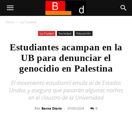
Inicio
La Ciudad
La Ciudad
Sociedad
Educación
Estudiantes acampan en la
UB para denunciar el
genocidio en Palestina
El movimiento estudiantil emula al de Estados
Unidos y asegura que pasarán algunas noches
en el claustro de la Universidad
Por
Barna Diario
-
07/05/2024
0