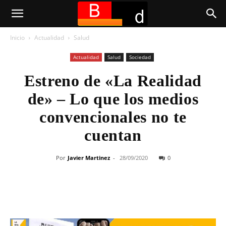
Inicio
Actualidad
Salud
Actualidad
Salud
Sociedad
Estreno de «La Realidad
de» – Lo que los medios
convencionales no te
cuentan
Por
Javier Martinez
-
28/09/2020
0