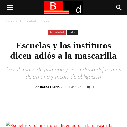
Inicio
Actualidad
Salud
Actualidad
Salud
Escuelas y los institutos
dicen adiós a la mascarilla
Los alumnos de primaria y secundaria dejan más
de un año y medio de obligación
Por
Barna Diario
-
19/04/2022
0