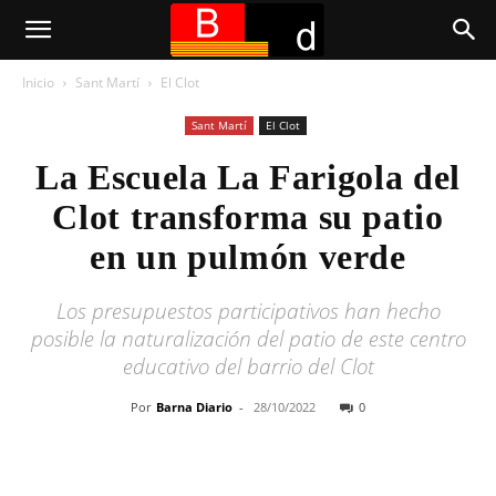
Inicio
Sant Martí
El Clot
Sant Martí
El Clot
La Escuela La Farigola del
Clot transforma su patio
en un pulmón verde
Los presupuestos participativos han hecho
posible la naturalización del patio de este centro
educativo del barrio del Clot
Por
Barna Diario
-
28/10/2022
0