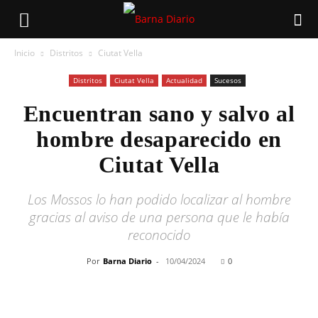
Inicio
Distritos
Ciutat Vella
Distritos
Ciutat Vella
Actualidad
Sucesos
Encuentran sano y salvo al
hombre desaparecido en
Ciutat Vella
Los Mossos lo han podido localizar al hombre
gracias al aviso de una persona que le había
reconocido
Por
Barna Diario
-
10/04/2024
0