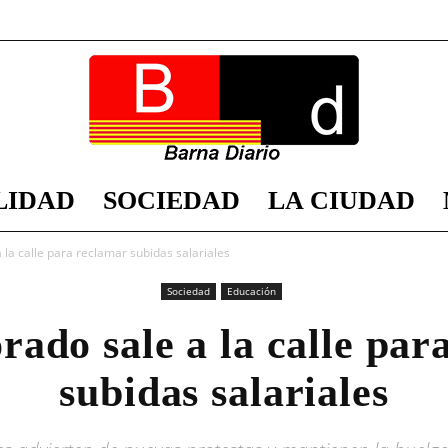
LIDAD
SOCIEDAD
LA CIUDAD
Barna
 la calle para reclamar subidas salariales
Sociedad
Educación
rado sale a la calle pa
Diario
subidas salariales