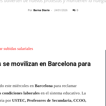
s advierten de nuevas protestas y mantienen la huelga
Por
Barna Diario
-
24/01/2026
0
Cuota
 se movilizan en Barcelona para
do este miércoles en
Barcelona
para reclamar
s condiciones laborales
en el sistema educativo. La
ria por
USTEC, Profesores de Secundaria, CCOO,