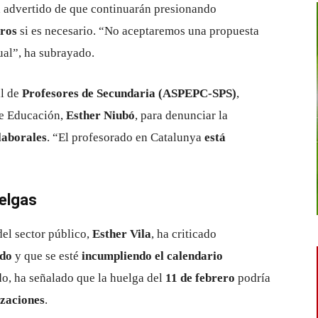
a advertido de que continuarán presionando
aros
si es necesario. “No aceptaremos una propuesta
tual”, ha subrayado.
al de
Profesores de Secundaria (ASPEPC-SPS)
,
 de Educación,
Esther Niubó
, para denunciar la
laborales
. “El profesorado en Catalunya
está
uelgas
del sector público,
Esther Vila
, ha criticado
ndo
y que se esté
incumpliendo el calendario
do, ha señalado que la huelga del
11 de febrero
podría
izaciones
.