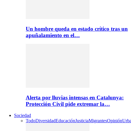
Un hombre queda en estado crítico tras un
apuñalamiento en el…
Alerta por lluvias intensas en Catalunya:
Protección Civil pide extremar la…
Sociedad
Todo
Diversidad
Educación
Justicia
Migrantes
Opinión
Urb