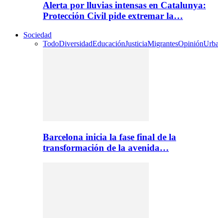
Alerta por lluvias intensas en Catalunya:
Protección Civil pide extremar la…
Sociedad
Todo
Diversidad
Educación
Justicia
Migrantes
Opinión
Urb
Barcelona inicia la fase final de la
transformación de la avenida…