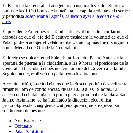
El Palau de la Generalitat acogerá mañana, martes 7 de febrero, a
partir de las 10.30 horas de la mañana, la capilla ardiente del escritor
y periodista
Josep Maria Espinàs, fallecido ayer a la edad de 95
años
.
El presidente Aragonès y la familia del escritor así lo acordaron
después de que el jefe del Ejecutivo trasladara la voluntad de que el
Palau pudiera acoger el velatorio, dado que Espinàs fue distinguido
con la Medalla de Oro de la Generalitat.
El féretro se ubicará en el Salón Sant Jordi del Palau. Antes de la
apertura de puertas a la ciudadanía, a las 9 horas, el presidente de la
Generalitat trasladará el pésame en nombre del Govern a la familia.
Seguidamente, realizará un parlamento institucional.
A continuación, los ciudadanos que lo deseen podrán despedirse y
firmar el libro de condolencias, de las 10.30 a las 19 horas. El
acceso de la ciudadanía será por la puerta principal de la plaza Sant
Jaume. Asimismo, se ha habilitado la dirección electrónica
protocol.presidencia@gencat.cat para quien quiera expresar su
sentimiento de pésame.
Archivado en:
Obituario
Palau Sant Jordi