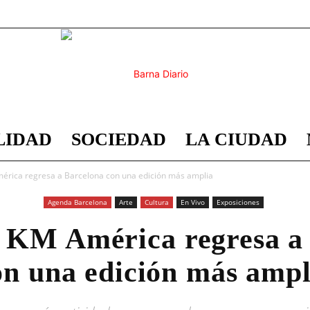
LIDAD
SOCIEDAD
LA CIUDAD
Barna
América regresa a Barcelona con una edición más amplia
Agenda Barcelona
Arte
Cultura
En Vivo
Exposiciones
al KM América regresa a
Diario
on una edición más ampl