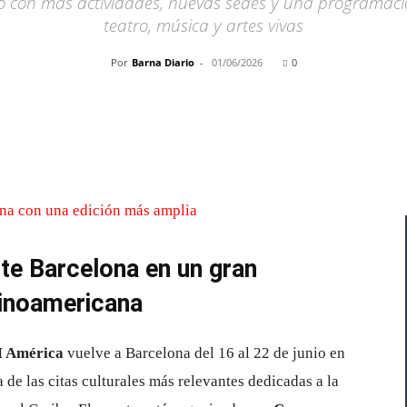
unio con más actividades, nuevas sedes y una programació
teatro, música y artes vivas
Por
Barna Diario
-
01/06/2026
0
Cuota
e Barcelona en un gran
atinoamericana
 América
vuelve a Barcelona del 16 al 22 de junio en
de las citas culturales más relevantes dedicadas a la