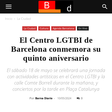
Inicio
La Ciudad
La Ciudad
Cultura
Agenda Barcelona
En Vivo
El Centro LGTBI de
Barcelona conmemora su
quinto aniversario
El sábado 18 de mayo se celebrará una jornada
con actividades artísticas en el Centro LGTBI y la
calle Comte Borrell durante la mañana, y
conciertos por la tarde en Plaça Catalunya
Por
Barna Diario
-
10/05/2024
0