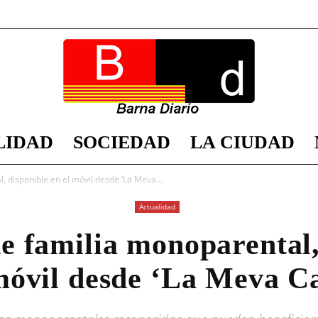
LIDAD
SOCIEDAD
LA CIUDAD
Barna
, disponible en el móvil desde ‘La Meva...
Actualidad
de familia monoparental,
Diario
móvil desde ‘La Meva C