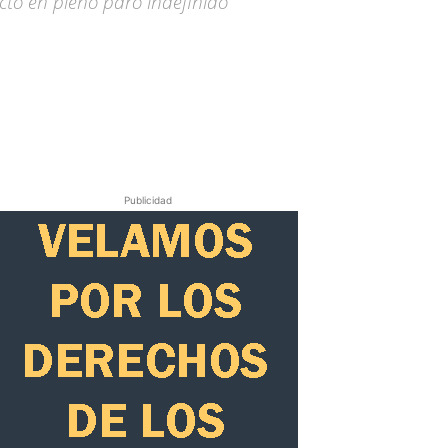
icto en pleno paro indefinido
Publicidad