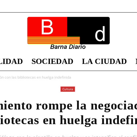
LIDAD
SOCIEDAD
LA CIUDAD
Barna
n con las bibliotecas en huelga indefinida
Cultura
iento rompe la negociac
Diario
liotecas en huelga indefi