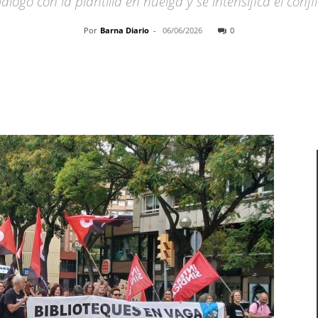
logo con la plantilla en huelga y se intensifica el confl
Por
Barna Diario
-
06/06/2026
0
Cuota