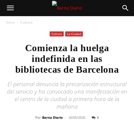
Inicio
Cultura
Cultura
La Ciudad
Comienza la huelga
indefinida en las
bibliotecas de Barcelona
El personal denuncia la precarización estructural
del servicio y ha convocado una manifestación en
el centro de la ciudad a primera hora de la
mañana
Por
Barna Diario
-
26/05/2026
0