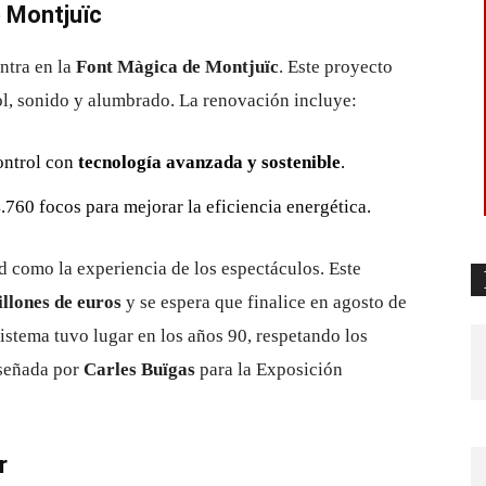
e Montjuïc
ntra en la
Font Màgica de Montjuïc
. Este proyecto
ol, sonido y alumbrado. La renovación incluye:
ontrol con
tecnología avanzada y sostenible
.
.760 focos para mejorar la eficiencia energética.
ad como la experiencia de los espectáculos. Este
illones de euros
y se espera que finalice en agosto de
sistema tuvo lugar en los años 90, respetando los
iseñada por
Carles Buïgas
para la Exposición
r