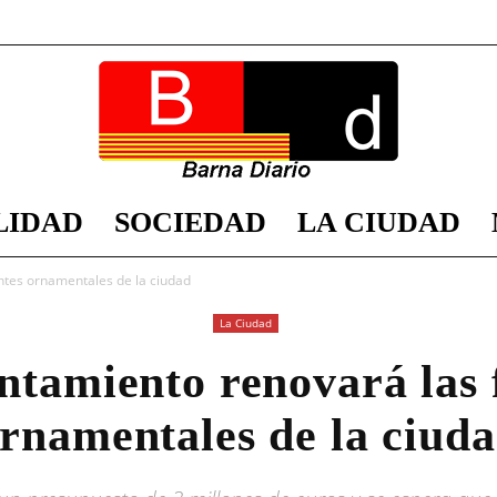
LIDAD
SOCIEDAD
LA CIUDAD
Barna
ntes ornamentales de la ciudad
La Ciudad
ntamiento renovará las 
Diario
rnamentales de la ciud