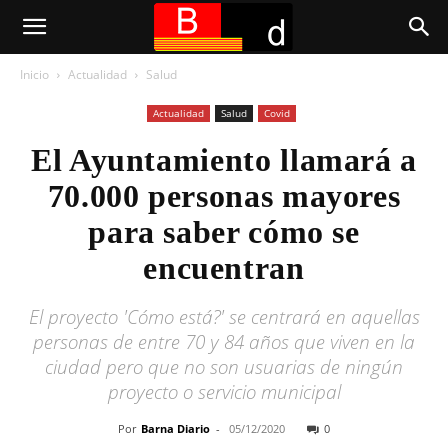
Inicio
Actualidad
Salud
Actualidad
Salud
Covid
El Ayuntamiento llamará a
70.000 personas mayores
para saber cómo se
encuentran
El proyecto 'Cómo está?' se centrará en aquellas
personas de entre 70 y 84 años que viven en la
ciudad pero que no son usuarias de ningún
proyecto o servicio municipal
Por
Barna Diario
-
05/12/2020
0