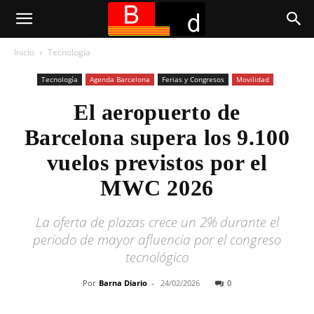
Inicio
Tecnología
Tecnología
Agenda Barcelona
Ferias y Congresos
Movilidad
El aeropuerto de
Barcelona supera los 9.100
vuelos previstos por el
MWC 2026
La oferta de plazas crece un 2% durante el
periodo de mayor afluencia por el congreso
tecnológico
Por
Barna Diario
-
24/02/2026
0