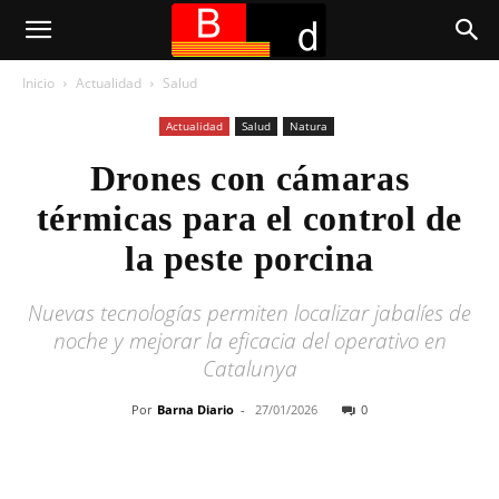
Inicio
Actualidad
Salud
Actualidad
Salud
Natura
Drones con cámaras
térmicas para el control de
la peste porcina
Nuevas tecnologías permiten localizar jabalíes de
noche y mejorar la eficacia del operativo en
Catalunya
Por
Barna Diario
-
27/01/2026
0