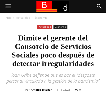
Inicio
Actualidad
Economía
Actualidad
Economía
Dimite el gerente del
Consorcio de Servicios
Sociales poco después de
detectar irregularidades
Joan Uribe defiende que es por el "desgaste
personal vinculado a la gestión de la pandemia"
Por
Antonio Esteban
-
11/11/2021
0